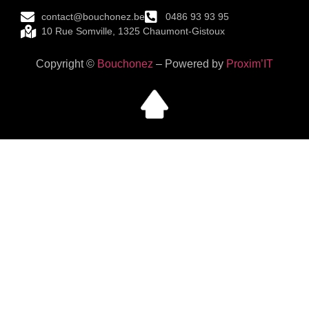
contact@bouchonez.be
0486 93 93 95
10 Rue Somville, 1325 Chaumont-Gistoux
Copyright ©
Bouchonez
– Powered by
Proxim’IT